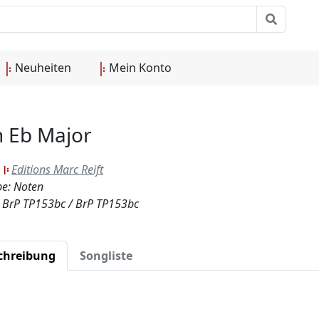
Neuheiten
Mein Konto
n Eb Major
:
Editions Marc Reift
e: Noten
.: BrP TP153bc / BrP TP153bc
chreibung
Songliste