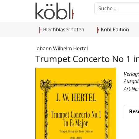
Blechbläsernoten
Köbl Edition
Johann Wilhelm Hertel
Trumpet Concerto No 1 i
Verlag
Ausgab
Art-Nr
Bes