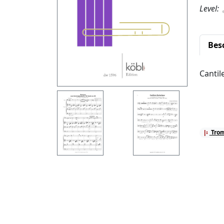
Level:
Bes
Cantil
Tro