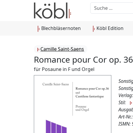
Blechbläsernoten
Köbl Edition
Camille Saint-Saens
Romance pour Cor op. 36 
für Posaune in F und Orgel
Sonsti
Sonsti
Verlag
Stil:
Ausgab
Art-Nr
ISMN: