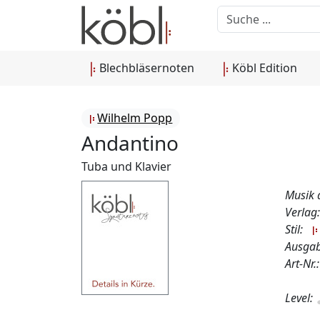
Blechbläsernoten
Köbl Edition
Wilhelm Popp
Andantino
Tuba und Klavier
Musik 
Verlag
Stil:
Ausgab
Art-Nr
Level: