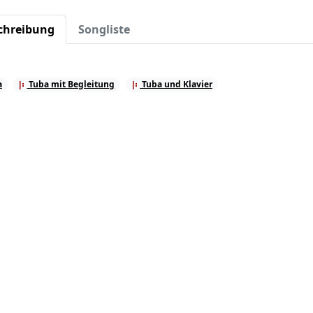
chreibung
Songliste
a
Tuba mit Begleitung
Tuba und Klavier