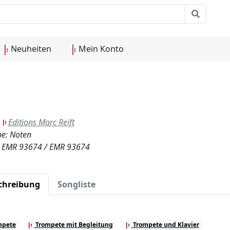
Neuheiten
Mein Konto
:
Editions Marc Reift
e: Noten
.: EMR 93674 / EMR 93674
chreibung
Songliste
mpete
Trompete mit Begleitung
Trompete und Klavier