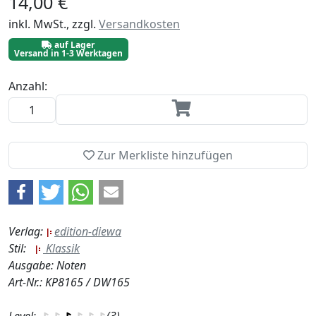
14,00 €
inkl. MwSt., zzgl.
Versandkosten
auf Lager
Versand in 1-3 Werktagen
Anzahl:
Zur Merkliste hinzufügen
Verlag:
edition-diewa
Stil:
Klassik
Ausgabe: Noten
Art-Nr.: KP8165 / DW165