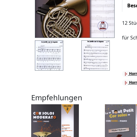
Bes
12 Stü
für Sc
Horn
Horn
Empfehlungen