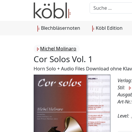
Blechbläsernoten
Köbl Edition
Michel Molinaro
Cor Solos Vol. 1
Horn Solo + Audio Files Download ohne Klavie
Verlag
Stil:
Ausgab
Art-Nr
Level: