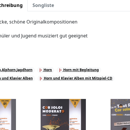
chreibung
Songliste
cke, schöne Originalkompositionen
hüler und Jugend musiziert gut geeignet
,Alphorn,Jagdhorn
Horn
Horn mit Begleitung
 und Klavier Alben
Horn und Klavier Alben mit Mitspiel-CD