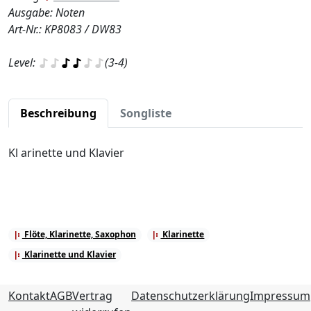
Ausgabe: Noten
Art-Nr.: KP8083 / DW83
Level:
(3-4)
Beschreibung
Songliste
Kl arinette und Klavier
Flöte, Klarinette, Saxophon
Klarinette
Klarinette und Klavier
Kontakt
AGB
Vertrag
Datenschutzerklärung
Impressum