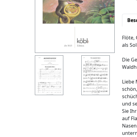
Bes
Flöte,
als So
Die Ge
Waldho
Liebe 
schön,
schüch
und s
Sie Ih
auf Fl
Nasenb
unterm