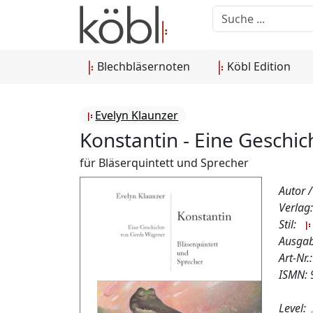
Blechbläsernoten
Köbl Edition
Evelyn Klaunzer
Konstantin - Eine Geschi
für Bläserquintett und Sprecher
Autor /
Verlag
Stil:
Ausgab
Art-Nr
ISMN:
Level: