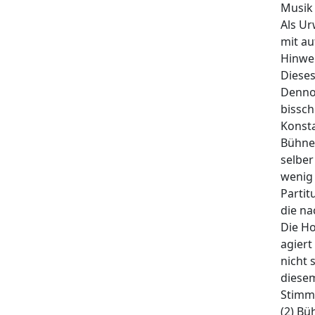
Musik
Als Ur
mit au
Hinwei
Dieses
Dennoc
bissch
Konsta
Bühne 
selber
wenig 
Partit
die n
Die Ho
agiert
nicht 
diesem
Stimme
(2) B