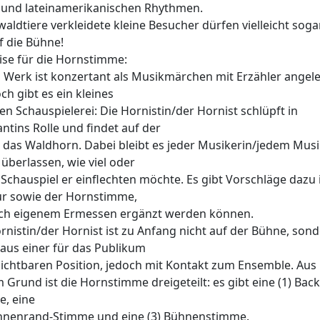
 und lateinamerikanischen Rhythmen.
waldtiere verkleidete kleine Besucher dürfen vielleicht soga
f die Bühne!
se für die Hornstimme:
 Werk ist konzertant als Musikmärchen mit Erzähler angele
h gibt es ein kleines
en Schauspielerei: Die Hornistin/der Hornist schlüpft in
ntins Rolle und findet auf der
das Waldhorn. Dabei bleibt es jeder Musikerin/jedem Musi
 überlassen, wie viel oder
Schauspiel er einflechten möchte. Es gibt Vorschläge dazu 
ur sowie der Hornstimme,
ach eigenem Ermessen ergänzt werden können.
rnistin/der Hornist ist zu Anfang nicht auf der Bühne, son
 aus einer für das Publikum
sichtbaren Position, jedoch mit Kontakt zum Ensemble. Aus
 Grund ist die Hornstimme dreigeteilt: es gibt eine (1) Bac
, eine
ühnenrand-Stimme und eine (3) Bühnenstimme.