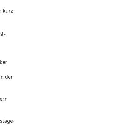
r kurz
gt.
ker
in der
dern
kstage-