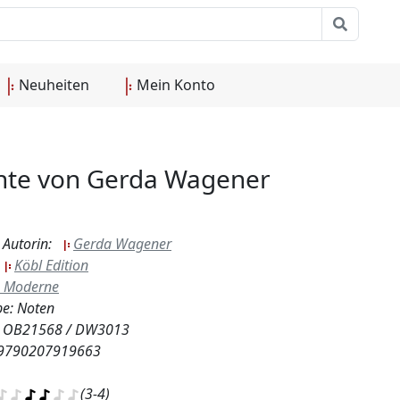
Neuheiten
Mein Konto
chte von Gerda Wagener
 Autorin:
Gerda Wagener
:
Köbl Edition
Moderne
e: Noten
.: OB21568 / DW3013
 9790207919663
(3-4)