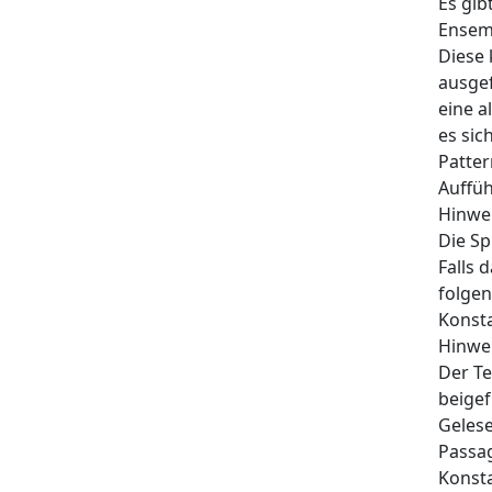
Es gib
Ensem
Diese
ausge
eine a
es sic
Patter
Auffüh
Hinwei
Die Sp
Falls 
folge
Konsta
Hinwei
Der Te
beige
Gelese
Passag
Konst