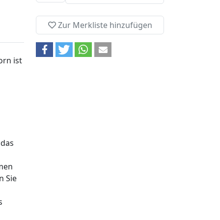
Zur Merkliste hinzufügen
orn ist
m
 das
hmen
n Sie
s