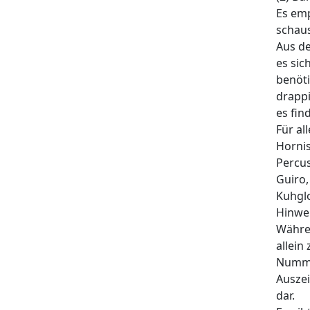
Es emp
schaus
Aus de
es sic
benöti
drappi
es fin
Für al
Hornis
Percus
Guiro,
Kuhglo
Hinwe
Währen
allein
Nummer
Auszei
dar.