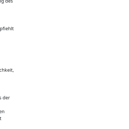
ng des
pfiehlt
chkeit,
s der
nen
t