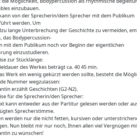
t die Möglichkeit, Bodypercussion als rhythmische Begleitu
bles einzubauen.
 kann von der Sprecherin/dem Sprecher mit dem Publikum
führt werden. Um
llzu lange Unterbrechung der Geschichte zu vermeiden, em
h, das Bodypercussion-
n mit dem Publikum noch vor Beginn der eigentlichen
rung einzustudieren.
se zur Stücklänge:
ieldauer des Werkes beträgt ca. 40 45 min.
das Werk ein wenig gekürzt werden sollte, besteht die Mögli
nde Nummer wegzulassen:
ntin erzählt Geschichten (G2-N2).
se für die Sprecherin/den Sprecher:
xt kann entweder aus der Partitur gelesen werden oder au
fügten Sprecherstimme.
n werden nur die nicht fetten, kursiven oder unterstriche
en. Nun bleibt mir nur noch, Ihnen allen viel Vergnügen mi
antin zu wünschen!