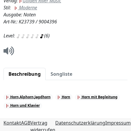
Verlag:
Golden River Music
Stil:
Moderne
Ausgabe: Noten
Art-Nr.: K23739 / 9004396
Level:
(6)
Beschreibung
Songliste
Horn,Alphorn,Jagdhorn
Horn
Horn mit Begleitung
Horn und Klavier
Kontakt
AGB
Vertrag
Datenschutzerklärung
Impressum
widerrufen