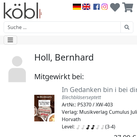
Holl, Bernhard
Mitgewirkt bei:
In Gedanken bin i bei di
Blechbläserseptett
ArtNr.: P5370 / XW-403
Verlag: Musikverlag Cumulus Jul
Horvath
Level:
(3-4)