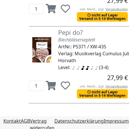
27,99 €
inkl. MwSt., zzgl.
Versandkosten
nicht auf Lager
Versand in 5-14 Werktagen
Pepi do?
Blechbläserseptett
ArtNr.: P5371 / XW-435
Verlag: Musikverlag Cumulus Jul
Horvath
Level:
(3-4)
27,99 €
inkl. MwSt., zzgl.
Versandkosten
nicht auf Lager
Versand in 5-14 Werktagen
Kontakt
AGB
Vertrag
Datenschutzerklärung
Impressum
widerrufen