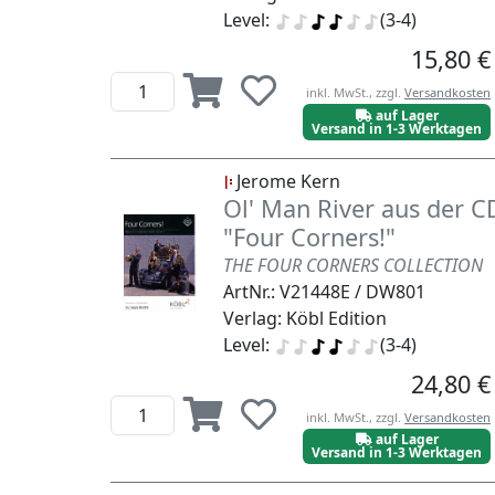
Level:
(3-4)
15,80 €
inkl. MwSt., zzgl.
Versandkosten
auf Lager
Versand in 1-3 Werktagen
Jerome Kern
Ol' Man River aus der C
"Four Corners!"
THE FOUR CORNERS COLLECTION
ArtNr.: V21448E / DW801
Verlag: Köbl Edition
Level:
(3-4)
24,80 €
inkl. MwSt., zzgl.
Versandkosten
auf Lager
Versand in 1-3 Werktagen