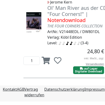
Jerome Kern
Ol' Man River aus der C
"Four Corners!" |
Notendownload
THE FOUR CORNERS COLLECTION
ArtNr.: V21448EDL / DW801DL
Verlag: Köbl Edition
Level:
(3-4)
24,80 €
inkl. MwSt., zzgl.
Versandkosten
auf Lager
Digitaler Download
Kontakt
AGB
Vertrag
Datenschutzerklärung
Impressum
widerrufen