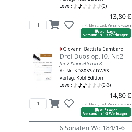
Level:
(2)
13,80 €
inkl. MwSt., zzgl.
Versandkosten
auf Lager
Versand in 1-3 Werktagen
Giovanni Battista Gambaro
Drei Duos op.10, Nr.2
für 2 Klarinetten in B
ArtNr.: KD8053 / DW53
Verlag: Köbl Edition
Level:
(2-3)
14,80 €
inkl. MwSt., zzgl.
Versandkosten
auf Lager
Versand in 1-3 Werktagen
6 Sonaten Wq 184/1-6